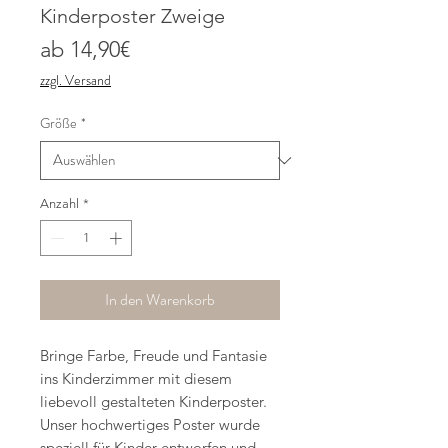
Kinderposter Zweige
Sale-
ab
14,90€
Preis
zzgl. Versand
Größe
*
Anzahl
*
In den Warenkorb
Bringe Farbe, Freude und Fantasie
ins Kinderzimmer mit diesem
liebevoll gestalteten Kinderposter.
Unser hochwertiges Poster wurde
speziell für Kinder entworfen und